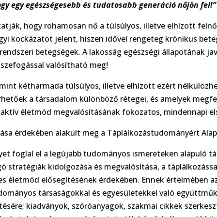
y egy egészségesebb és tudatosabb generáció nőjön fel!”
tatják, hogy rohamosan nő a túlsúlyos, illetve elhízott fe
i kockázatot jelent, hiszen idővel rengeteg krónikus bet
endszeri betegségek. A lakosság egészségi állapotának javí
sszefogással valósítható meg!
 mint kétharmada túlsúlyos, illetve elhízott ezért nélkülöz
érhetőek a társadalom különböző rétegei, és amelyek megfel
 aktív életmód megvalósításának fokozatos, mindennapi els
tása érdekében alakult meg a Táplálkozástudományért Alap
elyet foglal el a legújabb tudományos ismereteken alapuló
gó stratégiák kidolgozása és megvalósítása, a táplálkozáss
s életmód elősegítésének érdekében. Ennek értelmében az
tudományos társaságokkal és egyesületekkel való együttmű
sére; kiadványok, szóróanyagok, szakmai cikkek szerkesz