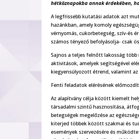
hétköznapokba annak érdekében, hog
A legfrissebb kutatási adatok azt mu
hazánkban, amely komoly egészségügy
vérnyomás, cukorbetegség, szív-és érr
számos tényező befolyásolja- csak ö
Sajnos a teljes felnőtt lakosság több
aktivitások, amelyek segítségével el
kiegyensúlyozott étrend, valamint az
Fenti feladatok elérésének előmozdí
Az alapítvány célja között kiemelt h
társadalmi szintű hasznosítása, átfo
betegségek megelőzése az egészsége
kiterjed többek között szakmai és 
események szervezésére és működteté