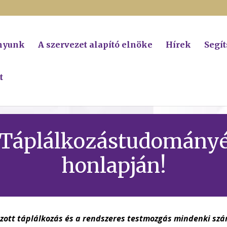
ányunk
A szervezet alapító elnöke
Hírek
Segí
t
 Táplálkozástudományé
honlapján!
zott táplálkozás és a rendszeres testmozgás mindenki sz