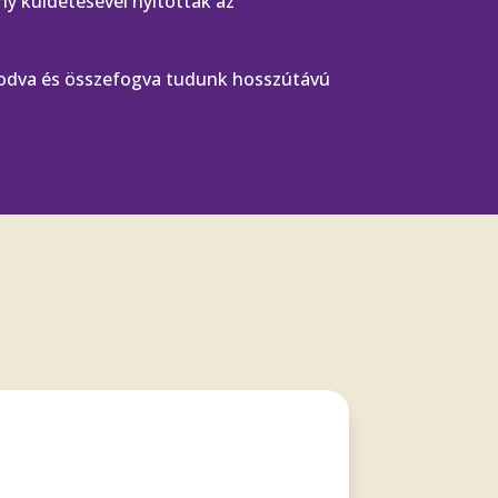
ány küldetésével nyitottak az
kodva és összefogva tudunk hosszútávú