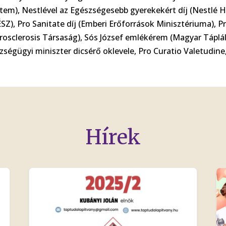
tem), Nestlével az Egészségesebb gyerekekért díj (Nestlé Hu
SZ), Pro Sanitate díj (Emberi Erőforrások Minisztériuma), P
rosclerosis Társaság), Sós József emlékérem (Magyar Tápl
zségügyi miniszter dicsérő oklevele, Pro Curatio Valetudin
Hírek