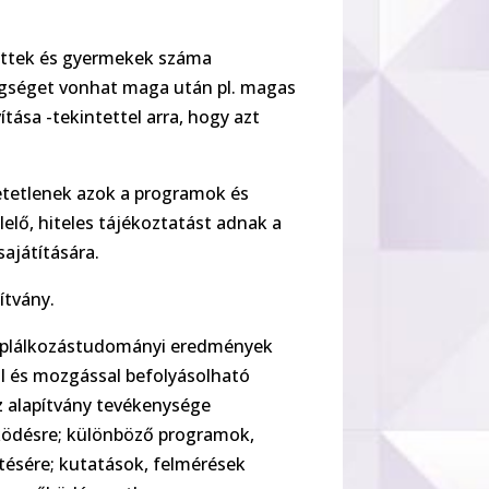
lnőttek és gyermekek száma
egséget vonhat maga után pl. magas
tása -tekintettel arra, hogy azt
hetetlenek azok a programok és
elő, hiteles tájékoztatást adnak a
ajátítására.
ítvány.
 táplálkozástudományi eredmények
al és mozgással befolyásolható
 alapítvány tevékenysége
ködésre; különböző programok,
tésére; kutatások, felmérések