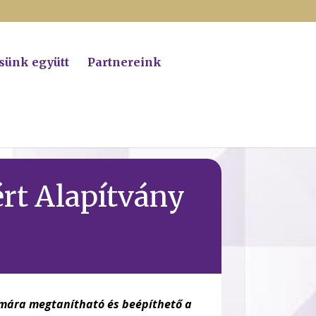
tsünk együtt
Partnereink
rt Alapítvány
ámára megtanítható és beépíthető a