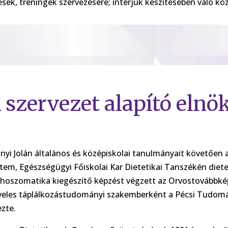
sek, tréningek szervezésére; interjúk készítésében való k
 szervezet alapító elnö
nyi Jolán általános és középiskolai tanulmányait követőe
tem, Egészségügyi Főiskolai Kar Dietetikai Tanszékén diete
choszomatika kiegészítő képzést végzett az Orvostovábbk
veles táplálkozástudományi szakemberként a Pécsi Tudo
ezte.