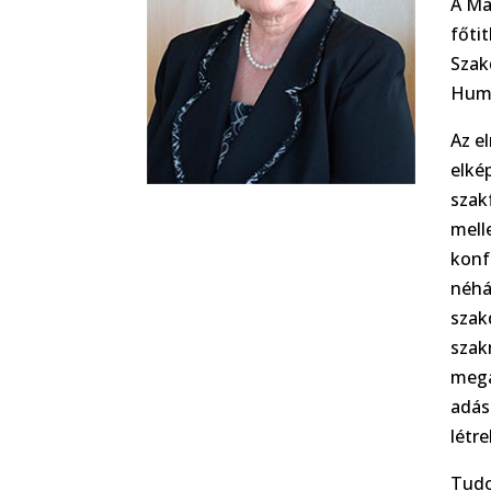
A Ma
főti
Szakd
Humá
Az e
elké
szak
mell
konf
néhá
szak
szak
mega
adás
létr
Tudo