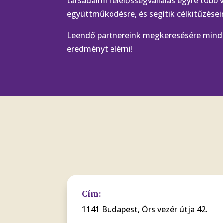
társadalmi felelősségvállalás egyre több 
együttműködésre, és segítik célkitűzései
Leendő partnereink megkeresésére mindi
eredményt elérni!
Cím:
1141 Budapest, Örs vezér útja 42.