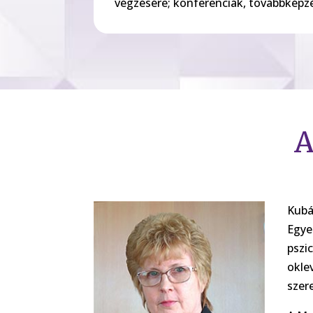
végzésére; konferenciák, továbbképzé
A
Kubá
Egye
pszi
okle
szer