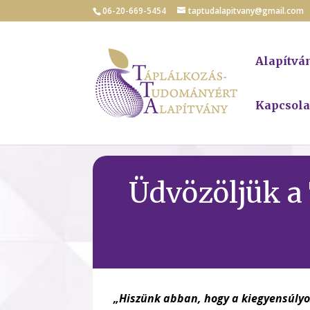
06-20-669-5454
taptudalapitvany@gmail.com
Alapítv
Kapcsola
Üdvözöljük a
„Hiszünk abban, hogy a kiegyensúlyo