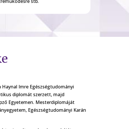
özreműködésre stb.
ke
n a Haynal Imre Egészségtudományi
tikus diplomát szerzett, majd
épző Egyetemen. Mesterdiplomáját
mányegyetem, Egészségtudományi Karán