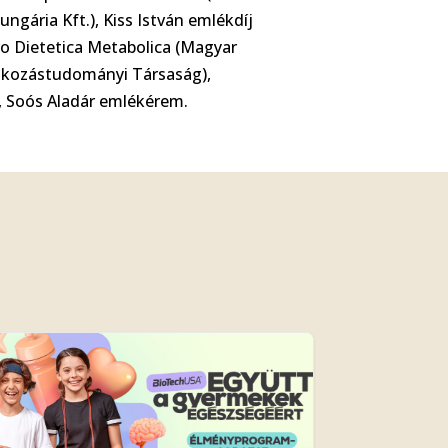
ngária Kft.), Kiss István emlékdíj
ro Dietetica Metabolica (Magyar
álkozástudományi Társaság),
e, Soós Aladár emlékérem.