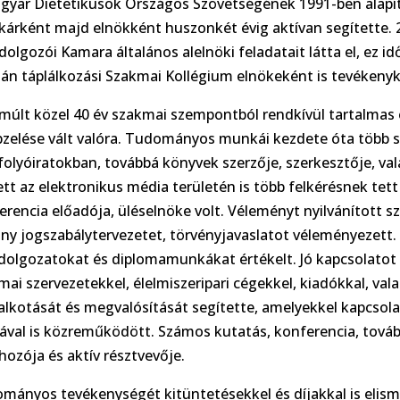
gyar Dietetikusok Országos Szövetségének 1991-ben alapít
tkárként majd elnökként huszonkét évig aktívan segítette.
olgozói Kamara általános alelnöki feladatait látta el, ez idő
n táplálkozási Szakmai Kollégium elnökeként is tevékenyk
lmúlt közel 40 év szakmai szempontból rendkívül tartalmas
pzelése vált valóra. Tudományos munkái kezdete óta több s
folyóiratokban, továbbá könyvek szerzője, szerkesztője, vala
ett az elektronikus média területén is több felkérésnek tett 
erencia előadója, üléselnöke volt. Véleményt nyilvánított s
ny jogszabálytervezetet, törvényjavaslatot véleményezett. 
dolgozatokat és diplomamunkákat értékelt. Jó kapcsolatot ép
mai szervezetekkel, élelmiszeripari cégekkel, kiadókkal, v
lkotását és megvalósítását segítette, amelyekkel kapcsola
ával is közreműködött. Számos kutatás, konferencia, továb
ehozója és aktív résztvevője.
mányos tevékenységét kitüntetésekkel és díjakkal is elis