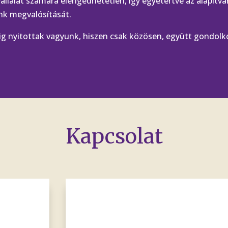
vállalat számára elengedhetetlen, így egyetértve az alapítv
nk megvalósítását.
g nyitottak vagyunk, hiszen csak közösen, együtt gondol
Kapcsolat