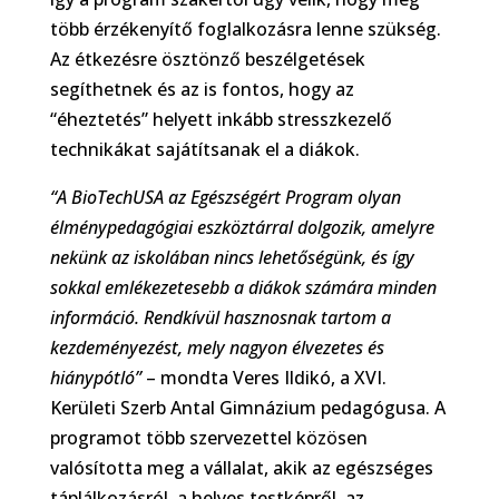
több érzékenyítő foglalkozásra lenne szükség.
Az étkezésre ösztönző beszélgetések
segíthetnek és az is fontos, hogy az
“éheztetés” helyett inkább stresszkezelő
technikákat sajátítsanak el a diákok.
“A BioTechUSA az Egészségért Program o
lyan
élménypedagógiai eszköztárral dolgozik, amelyre
nekünk az iskolában nincs lehetőségünk, és így
sokkal emlékezetesebb a diákok számára minden
információ. Rendkívül hasznosnak tartom a
kezdeményezést, mely nagyon élvezetes és
hiánypótló
”
– mondta Veres Ildikó, a XVI.
Kerületi Szerb Antal Gimnázium pedagógusa. A
programot több szervezettel közösen
valósította meg a vállalat, akik az egészséges
táplálkozásról, a helyes testképről, az