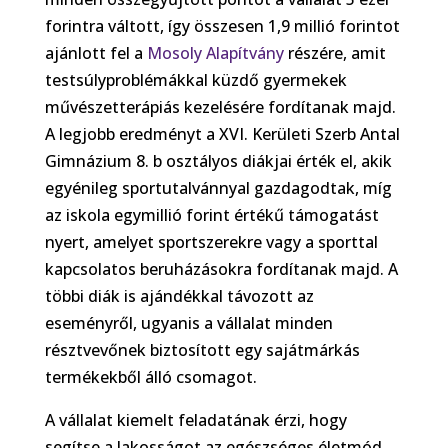
forintra váltott, így összesen 1,9 millió forintot
ajánlott fel a
Mosoly Alapítvány
részére, amit
testsúlyproblémákkal küzdő gyermekek
művészetterápiás kezelésére fordítanak majd.
A legjobb eredményt a XVI. Kerületi Szerb Antal
Gimnázium 8. b osztályos diákjai érték el, akik
egyénileg sportutalvánnyal gazdagodtak, míg
az iskola egymillió forint értékű támogatást
nyert, amelyet sportszerekre vagy a sporttal
kapcsolatos beruházásokra fordítanak majd. A
többi diák is ajándékkal távozott az
eseményről, ugyanis a vállalat minden
résztvevőnek biztosított egy sajátmárkás
termékekből álló csomagot.
A vállalat kiemelt feladatának érzi, hogy
segítse a lakosságot az egészséges életmód