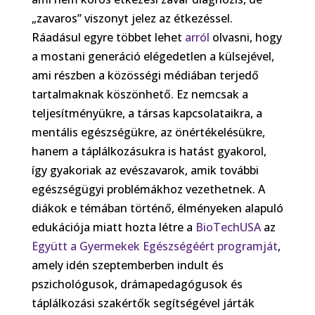
„zavaros” viszonyt jelez az étkezéssel.
Ráadásul egyre többet lehet
arról
olvasni, hogy
a mostani generáció elégedetlen a külsejével,
ami részben a közösségi médiában terjedő
tartalmaknak köszönhető. Ez nemcsak a
teljesítményükre, a társas kapcsolataikra, a
mentális egészségükre, az önértékelésükre,
hanem a táplálkozásukra is hatást gyakorol,
így gyakoriak az evészavarok, amik további
egészségügyi problémákhoz vezethetnek. A
diákok e témában történő, élményeken alapuló
edukációja miatt hozta létre a
BioTechUSA
az
Együtt a Gyermekek Egészségéért programját
,
amely idén szeptemberben indult és
pszichológusok, drámapedagógusok és
táplálkozási szakértők segítségével járták