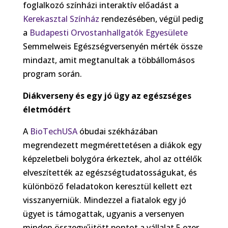
foglalkozó színházi interaktív előadást a
Kerekasztal Színház
rendezésében, végül pedig
a
Budapesti Orvostanhallgatók Egyesülete
Semmelweis Egészségversenyén mérték össze
mindazt, amit megtanultak a többállomásos
program során.
Diákverseny és egy jó ügy
az egészséges
életmódért
A
BioTechUSA
óbudai székházában
megrendezett megmérettetésen a diákok egy
képzeletbeli bolygóra érkeztek, ahol az ottélők
elveszítették az egészségtudatosságukat, és
különböző feladatokon keresztül kellett ezt
visszanyerniük. Mindezzel a fiatalok egy jó
ügyet is támogattak, ugyanis a versenyen
minden összegyűjtött pontot a vállalat 5 ezer