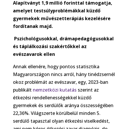
Alapítványt 1,9 millió forinttal támogatja,
amelyet testsúlyproblémákkal küzdő
gyermekek művészetterápiás kezelésére
fordítanak majd
.
Pszichológusokkal, drámapedagógusokkal
és táplálkozási szakértőkkel az
evészavarok ellen
Annak ellenére, hogy pontos statisztika
Magyarországon nincs arról, hány tinédzsernél
okoz problémát az evészavar, egy, 2023-ban
publikált
nemzetközi kutatás
szerint az
étkezési rendellenességekkel küzdő
gyermekek és serdülők aránya összességében
22,36%. Világszerte körülbelül minden 5.
serdülő tapasztal olyan étkezési viselkedést,
ami nem kóros étkezési zavar diagnózis, de