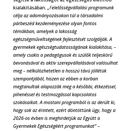
kialakításában.
„
F
elelősségvállalási programunk
célja az adományozásokon túl a társadalmi
párbeszéd kezdeményezése olyan fontos
témákban, amelyek a lakosság
egészségműveltségének fejlesztését szolgálják. A
gyermekek egészségtudatosságának kialakítása, –
amely csakis a pedagógusok és szülők teljeskörű
bevonásával és aktív szerepvállalásával valósulhat
meg – nélkülözhetetlen a hosszú távú jóllétük
szempontjából, hiszen az ebben a korban
megtanultak alapozzák meg a későbbi, étkezéssel,
pihenéssel és testmozgással kapcsolatos
szokásaikat. A mostani programból is az derült ki,
hogy sok az érintett, ezért döntöttünk úgy, hogy a
2026-os évben is meghirdetjük az Együtt a
Gyermekek Egészségéért programunkat”
–