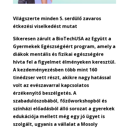
Világszerte minden 5. serdülő
zavaros
étkezési viselkedést mutat
S
ikeresen zárult a
BioTechUSA az Együtt a
Gyermekek Egészségéért program, amely a
diákok mentális és fizikai egészségére
hívta fel a figyelmet élményeken keresztül.
A kezdeményezésben több mint 160
tinédzser vett részt, akikre nagy hatással
volt az e
vészavarral kapcsolatos
érzékenyítő beszélgetés
. A
szabadulószobából, főzőworkshopból és
színházi előadásból
álló sorozat a gyerekek
edukációja mellett még egy jó ügyet is
szolgált, ugyanis a vállalat a Mosoly