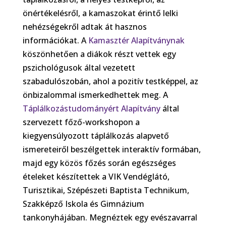
önértékelésről, a kamaszokat érintő lelki
nehézségekről adtak át hasznos
információkat. A
Kamasztér Alapítványnak
köszönhetően a diákok részt vettek egy
pszichológusok által vezetett
szabadulószobán, ahol a pozitív testképpel, az
önbizalommal ismerkedhettek meg. A
Táplálkozástudományért Alapítvány
által
szervezett főző-workshopon a
kiegyensúlyozott táplálkozás alapvető
ismereteiről beszélgettek interaktív formában,
majd egy közös főzés során egészséges
ételeket készítettek a VIK Vendéglátó,
Turisztikai, Szépészeti Baptista Technikum,
Szakképző Iskola és Gimnázium
tankonyhájában. Megnéztek egy evészavarral