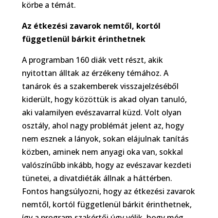
körbe a témát.
Az étkezési zavarok nemtől, kortól
függetlenül bárkit érinthetnek
A programban 160 diák vett részt, akik
nyitottan álltak az érzékeny témához. A
tanárok és a szakemberek visszajelzéséből
kiderült, hogy közöttük is akad olyan tanuló,
aki valamilyen evészavarral küzd. Volt olyan
osztály, ahol nagy problémát jelent az, hogy
nem esznek a lányok, sokan elájulnak tanítás
közben, aminek nem anyagi oka van, sokkal
valószínűbb inkább, hogy az evészavar kezdeti
tünetei, a divatdiéták állnak a háttérben.
Fontos hangsúlyozni, hogy az étkezési zavarok
nemtől, kortól függetlenül bárkit érinthetnek,
így a program szakértői úgy vélik, hogy még