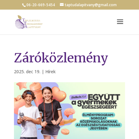
06-20-669-5454
taptudalapitvany@gmail.com
Záróközlemény
2025. dec 19.
|
Hírek